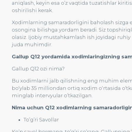
aniqlash, keyin esa o’z vaqtida tuzatishlar ki
oshirilishi kerak.
Xodimlarning samaradorligini baholash sizga en
osongina bilishga yordam beradi. Siz topshiriq
olasiz. Ijobiy mustahkamlash ish joyidagi ruhiy
juda muhimdir.
Gallup Q12 yordamida xodimlaringizning sam
Gallup Q12 ozi nima?
Bu xodimlarni jalb qilishning eng muhim eleme
bo‘ylab 35 milliondan ortiq xodim o‘rtasida o‘
minglab intervyular o’tkazilgan.
Nima uchun Q12 xodimlarning samaradorligini
To’g’ri Savollar
Ko’p savol bermang, to’g’ri so’rang. Gallupnin