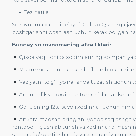
Tez natija
So’rovnoma vaqtni tejaydi. Gallup Q12 sizga jav
boshqarishni boshlash uchun kerak bo’lgan h
Bunday so’rovnomaning afzalliklari:
Qisqa vaqt ichida xodimlarning kompaniyadag
Muammolar eng keskin bo’lgan bloklarni ani
Vaziyatni to’g’ri yo’nalishda tuzatish uchun to’
Anonimlik va xodimlar tomonidan anketani to
Gallupning 12ta savoli xodimlar uchun nima
Anketa maqsadlaringizni yodda saqlashga yorda
rentabellik, ushlab turish va xodimlar almashinuv
samarali o’zgartirishingiz va kompaniya maqsad