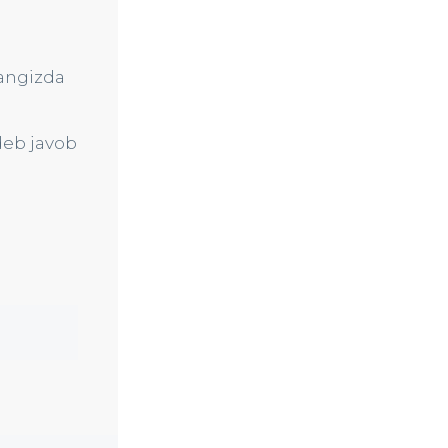
yangizda
 deb javob