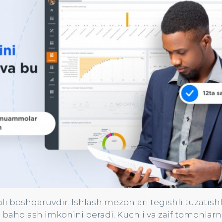
i boshqaruvdir. Ishlash mezonlari tegishli tuzatish
il baholash imkonini beradi. Kuchli va zaif tomonlarn