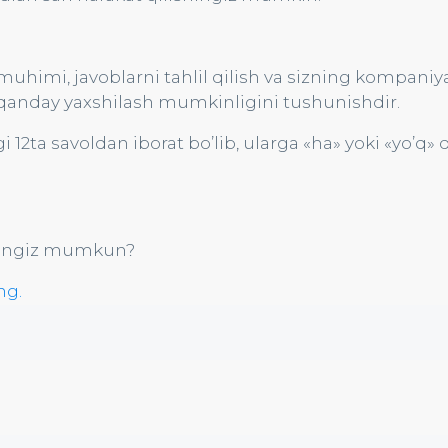
 muhimi, javoblarni tahlil qilish va sizning kompani
i qanday yaxshilash mumkinligini tushunishdir.
 12ta savoldan iborat bo’lib, ularga «ha» yoki «yo’q»
shingiz mumkun?
ng.