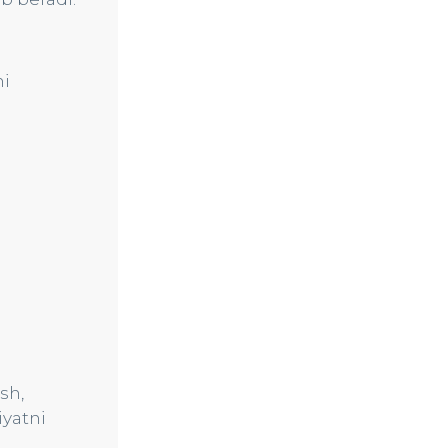
ni
sh,
iyatni