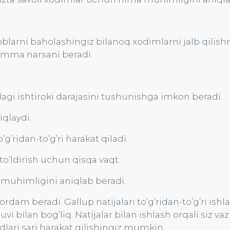
oblarni baholashingiz bilanoq xodimlarni jalb qilish
amma narsani beradi.
i ishtiroki darajasini tushunishga imkon beradi.
qlaydi.
g’ridan-to’g’ri harakat qiladi.
’ldirish uchun qisqa vaqt.
 muhimligini aniqlab beradi.
m beradi. Gallup natijalari to’g’ridan-to’g’ri ishla
i bilan bog’liq. Natijalar bilan ishlash orqali siz vaz
lari sari harakat qilishingiz mumkin.