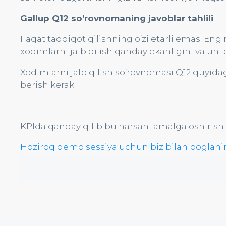
Gallup Q12 so’rovnomaning javoblar tahlili
Faqat tadqiqot qilishning o’zi etarli emas. Eng
xodimlarni jalb qilish qanday ekanligini va un
Xodimlarni jalb qilish so’rovnomasi Q12 quyidagi
berish kerak.
KPIda qanday qilib bu narsani amalga oshiri
Hoziroq demo sessiya uchun biz bilan boglani