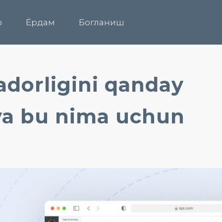
р
Ёрдам
Богланиш
dorligini qanday
va bu nima uchun