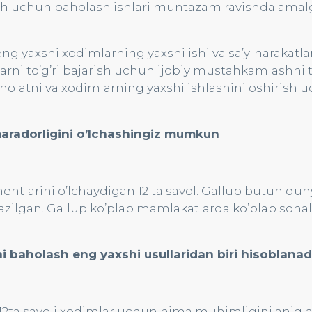
ritish uchun baholash ishlari muntazam ravishda amal
g yaxshi xodimlarning yaxshi ishi va sa’y-harakatla
larni to’g’ri bajarish uchun ijobiy mustahkamlashni 
 holatni va xodimlarning yaxshi ishlashini oshirish 
aradorligini o’lchashingiz mumkun
ntlarini o’lchaydigan 12 ta savol. Gallup butun du
tkazilgan. Gallup ko’plab mamlakatlarda ko’plab soha
 baholash eng yaxshi usullaridan biri hisoblanadi
g 12ta savoli xodimlar uchun nima muhimligini aniqla