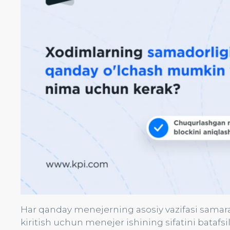
Har qanday menejerning asosiy vazifasi samaral
kiritish uchun menejer ishining sifatini batafs