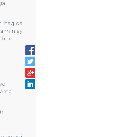
ga
ri haqida
ta’minlay
uchun
nyo
larda
:
b beradi.