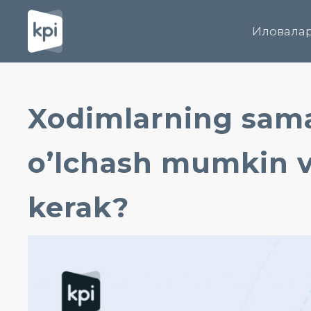
Иловала
Xodimlarning sama
o’lchash mumkin 
kerak?