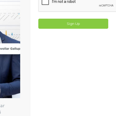
Sign Up
lar
i