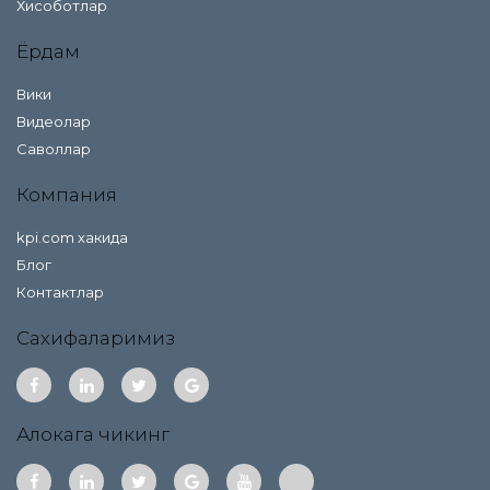
Хисоботлар
Ёрдам
Вики
Видеолар
Саволлар
Компания
kpi.com хакида
Блог
Контактлар
Сахифаларимиз
Алокага чикинг