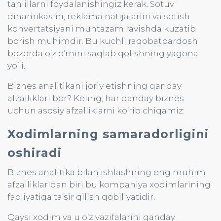
tahlillarni foydalanishingiz kerak. Sotuv
dinamikasini, reklama natijalarini va sotish
konvertatsiyani muntazam ravishda kuzatib
borish muhimdir. Bu kuchli raqobatbardosh
bozorda o’z o’rnini saqlab qolishning yagona
yo’li.
Biznes analitikani joriy etishning qanday
afzalliklari bor? Keling, har qanday biznes
uchun asosiy afzalliklarni ko’rib chiqamiz:
Xodimlarning samaradorligini
oshiradi
Biznes analitika bilan ishlashning eng muhim
afzalliklaridan biri bu kompaniya xodimlarining
faoliyatiga ta’sir qilish qobiliyatidir.
Qaysi xodim va u o’z vazifalarini qanday