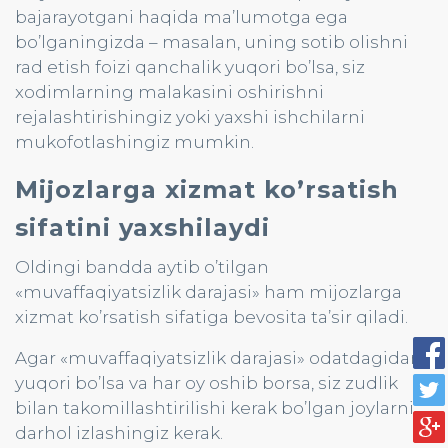
bajarayotgani haqida ma’lumotga ega
bo’lganingizda – masalan, uning sotib olishni
rad etish foizi qanchalik yuqori bo’lsa, siz
xodimlarning malakasini oshirishni
rejalashtirishingiz yoki yaxshi ishchilarni
mukofotlashingiz mumkin.
Mijozlarga xizmat ko’rsatish
sifatini yaxshilaydi
Oldingi bandda aytib o’tilgan
«muvaffaqiyatsizlik darajasi» ham mijozlarga
xizmat ko’rsatish sifatiga bevosita ta’sir qiladi.
Agar «muvaffaqiyatsizlik darajasi» odatdagidan
yuqori bo’lsa va har oy oshib borsa, siz zudlik
bilan takomillashtirilishi kerak bo’lgan joylarni
darhol izlashingiz kerak.