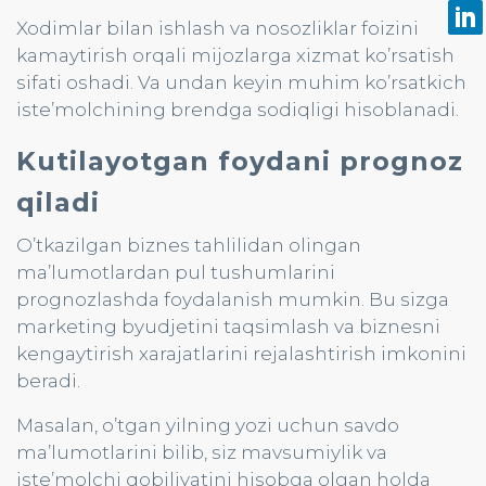
Xodimlar bilan ishlash va nosozliklar foizini
kamaytirish orqali mijozlarga xizmat ko’rsatish
sifati oshadi. Va undan keyin muhim ko’rsatkich
iste’molchining brendga sodiqligi hisoblanadi.
Kutilayotgan foydani prognoz
qiladi
O’tkazilgan biznes tahlilidan olingan
ma’lumotlardan pul tushumlarini
prognozlashda foydalanish mumkin. Bu sizga
marketing byudjetini taqsimlash va biznesni
kengaytirish xarajatlarini rejalashtirish imkonini
beradi.
Masalan, o’tgan yilning yozi uchun savdo
ma’lumotlarini bilib, siz mavsumiylik va
iste’molchi qobiliyatini hisobga olgan holda