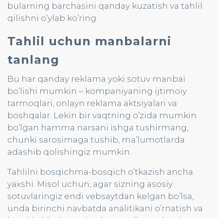
bularning barchasini qanday kuzatish va tahlil
qilishni o’ylab ko’ring
Tahlil uchun manbalarni
tanlang
Bu har qanday reklama yoki sotuv manbai
bo’lishi mumkin – kompaniyaning ijtimoiy
tarmoqlari, onlayn reklama aktsiyalari va
boshqalar. Lekin bir vaqtning o’zida mumkin
bo’lgan hamma narsani ishga tushirmang,
chunki sarosimaga tushib, ma’lumotlarda
adashib qolishingiz mumkin.
Tahlilni bosqichma-bosqich o’tkazish ancha
yaxshi. Misol uchun, agar sizning asosiy
sotuvlaringiz endi vebsaytdan kelgan bo’lsa,
unda birinchi navbatda analitikani o’rnatish va