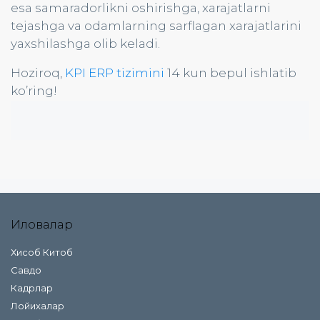
esa samaradorlikni oshirishga, xarajatlarni
tejashga va odamlarning sarflagan xarajatlarini
yaxshilashga olib keladi.
Hoziroq,
KPI ERP tizimini
14 kun bepul ishlatib
ko’ring!
Иловалар
Хисоб Китоб
Савдо
Кадрлар
Лойихалар