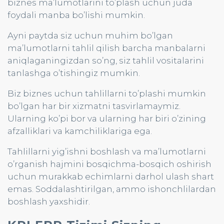
biznes ma’lumotlarini to’plash uchun juda
foydali manba bo’lishi mumkin.
Ayni paytda siz uchun muhim bo’lgan
ma’lumotlarni tahlil qilish barcha manbalarni
aniqlaganingizdan so’ng, siz tahlil vositalarini
tanlashga o’tishingiz mumkin.
Biz biznes uchun tahlillarni to’plashi mumkin
bo’lgan har bir xizmatni tasvirlamaymiz.
Ularning ko’pi bor va ularning har biri o’zining
afzalliklari va kamchiliklariga ega.
Tahlillarni yig’ishni boshlash va ma’lumotlarni
o’rganish hajmini bosqichma-bosqich oshirish
uchun murakkab echimlarni darhol ulash shart
emas. Soddalashtirilgan, ammo ishonchlilardan
boshlash yaxshidir.