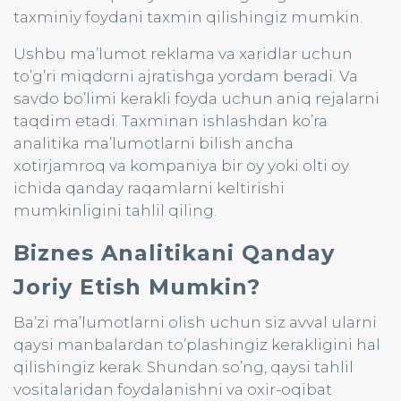
taxminiy foydani taxmin qilishingiz mumkin.
Ushbu ma’lumot reklama va xaridlar uchun
to’g’ri miqdorni ajratishga yordam beradi. Va
savdo bo’limi kerakli foyda uchun aniq rejalarni
taqdim etadi. Taxminan ishlashdan ko’ra
analitika ma’lumotlarni bilish ancha
xotirjamroq va kompaniya bir oy yoki olti oy
ichida qanday raqamlarni keltirishi
mumkinligini tahlil qiling.
Biznes Analitikani Qanday
Joriy Etish Mumkin?
Ba’zi ma’lumotlarni olish uchun siz avval ularni
qaysi manbalardan to’plashingiz kerakligini hal
qilishingiz kerak. Shundan so’ng, qaysi tahlil
vositalaridan foydalanishni va oxir-oqibat