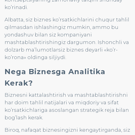
ko’rinadi.
Albatta, siz biznes ko’rsatkichlarini chuqur tahlil
qilmasdan ishlashingiz mumkin, ammo bu
yondashuv bilan siz kompaniyani
mashtablashtirishingiz dargumon. Ishonchli va
dolzarb ma’lumotlarsiz biznes deyarli «ko’r-
ko’rona» oldinga siljiydi.
Nega Biznesga Analitika
Kerak?
Biznesni kattalashtirish va mashtablashtirishni
har doim tahlil natijalari va miqdoriy va sifat
ko’rsatkichlariga asoslangan strategik reja bilan
bog’lash kerak.
Biroq, nafaqat biznesingizni kengaytirganda, siz