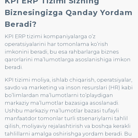
KPI ERP Tizimi Sizning
Biznesingizga Qanday Yordam
Beradi?
KPI ERP tizimi kompaniyalarga o’z
operatsiyalarini har tomonlama ko’rish
imkonini beradi, bu esa rahbarlarga biznes
qarorlarini ma’lumotlarga asoslanishiga imkon
beradi.
KPI tizimi moliya, ishlab chiqarish, operatsiyalar,
savdo va marketing va inson resurslari (HR) kabi
bo’limlardan ma’lumotlarni to’playdigan
markaziy ma’lumotlar bazasiga asoslanadi.
Ushbu markaziy ma’lumotlar bazasi tufayli
manfaatdor tomonlar turli stsenariylarni tahlil
qilish, moliyaviy rejalashtirish va boshqa kerakli
tahlillarni amalga oshirishga yordam beradi. Bu