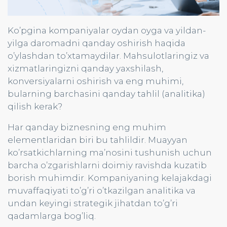
Ko’pgina kompaniyalar oydan oyga va yildan-
yilga daromadni qanday oshirish haqida
o’ylashdan to’xtamaydilar. Mahsulotlaringiz va
xizmatlaringizni qanday yaxshilash,
konversiyalarni oshirish va eng muhimi,
bularning barchasini qanday tahlil (analitika)
qilish kerak?
Har qanday biznesning eng muhim
elementlaridan biri bu tahlildir. Muayyan
ko’rsatkichlarning ma’nosini tushunish uchun
barcha o’zgarishlarni doimiy ravishda kuzatib
borish muhimdir. Kompaniyaning kelajakdagi
muvaffaqiyati to’g’ri o’tkazilgan analitika va
undan keyingi strategik jihatdan to’g’ri
qadamlarga bog’liq.