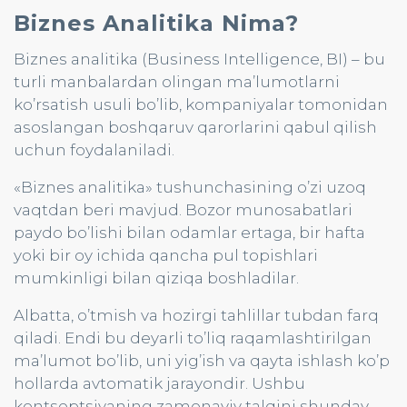
Biznes Analitika Nima?
Biznes analitika (Business Intelligence, BI) – bu
turli manbalardan olingan ma’lumotlarni
ko’rsatish usuli bo’lib, kompaniyalar tomonidan
asoslangan boshqaruv qarorlarini qabul qilish
uchun foydalaniladi.
«Biznes analitika» tushunchasining o’zi uzoq
vaqtdan beri mavjud. Bozor munosabatlari
paydo bo’lishi bilan odamlar ertaga, bir hafta
yoki bir oy ichida qancha pul topishlari
mumkinligi bilan qiziqa boshladilar.
Albatta, o’tmish va hozirgi tahlillar tubdan farq
qiladi. Endi bu deyarli to’liq raqamlashtirilgan
ma’lumot bo’lib, uni yig’ish va qayta ishlash ko’p
hollarda avtomatik jarayondir. Ushbu
kontseptsiyaning zamonaviy talqini shunday