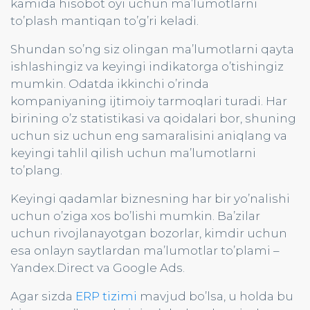
kamida hisobot oyi uchun ma’lumotlarni
to’plash mantiqan to’g’ri keladi.
Shundan so’ng siz olingan ma’lumotlarni qayta
ishlashingiz va keyingi indikatorga o’tishingiz
mumkin. Odatda ikkinchi o’rinda
kompaniyaning ijtimoiy tarmoqlari turadi. Har
birining o’z statistikasi va qoidalari bor, shuning
uchun siz uchun eng samaralisini aniqlang va
keyingi tahlil qilish uchun ma’lumotlarni
to’plang.
Keyingi qadamlar biznesning har bir yo’nalishi
uchun o’ziga xos bo’lishi mumkin. Ba’zilar
uchun rivojlanayotgan bozorlar, kimdir uchun
esa onlayn saytlardan ma’lumotlar to’plami –
Yandex.Direct va Google Ads.
Agar sizda
ERP tizimi
mavjud bo’lsa, u holda bu